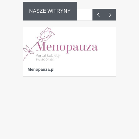
NASZE WITRYNY
Dojrzała
K
Menopauza.pl