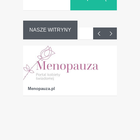
NASZE WITRYNY
Dojrzała
K
Menopauza.pl