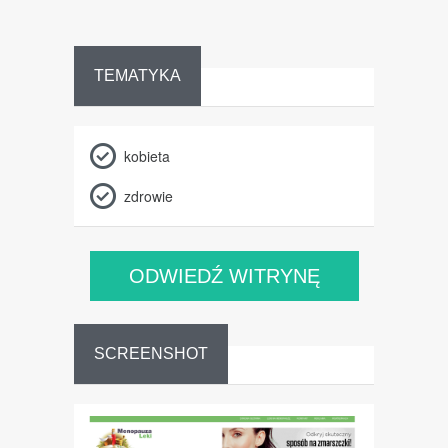
TEMATYKA
kobieta
zdrowie
ODWIEDŹ WITRYNĘ
SCREENSHOT