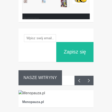
Zapisz się
NASZE WITRYNY
Menopauza.pl
Dojrzała
K