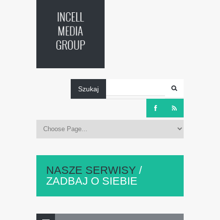
Szukaj
Zadbaj
O
NASZE SERWISY
/
ZADBAJ O SIEBIE
Siebie