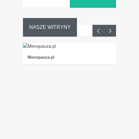
NASZE WITRYNY
Menopauza.pl
Dojrzała
K